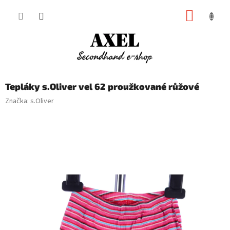
Přejít
NÁKUP
na
obsah
KOŠÍK
Tepláky s.Oliver vel 62 proužkované růžové
Značka:
s.Oliver