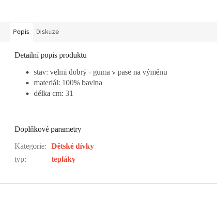
Popis
Diskuze
Detailní popis produktu
stav: velmi dobrý - guma v pase na výměnu
materiál: 100% bavlna
délka cm: 31
Doplňkové parametry
Kategorie
:
Dětské dívky
typ
:
tepláky
Z
á
p