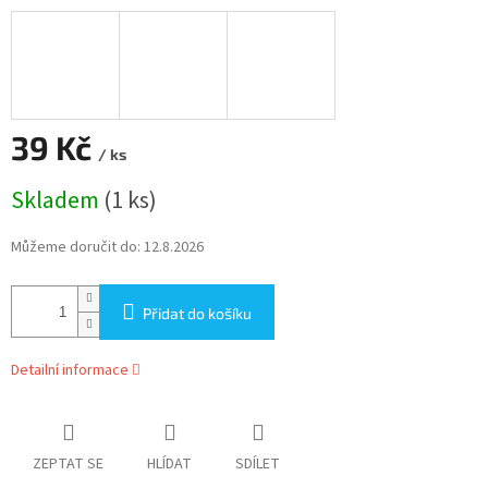
39 Kč
/ ks
Měrná
Skladem
(1 ks)
cena:
Můžeme doručit do:
12.8.2026
Přidat do košíku
Detailní informace
ZEPTAT SE
HLÍDAT
SDÍLET