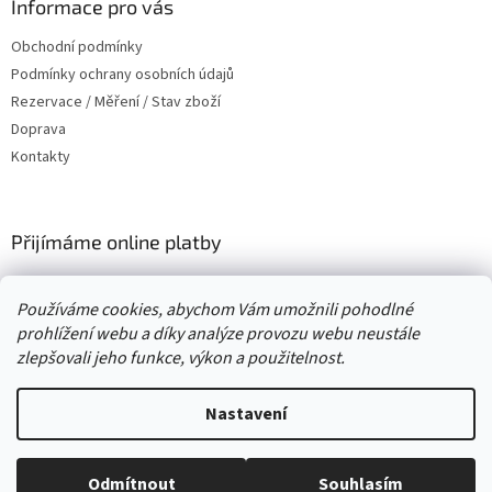
a
Informace pro vás
t
Obchodní podmínky
í
Podmínky ochrany osobních údajů
Rezervace / Měření / Stav zboží
Doprava
Kontakty
Přijímáme online platby
Používáme cookies, abychom Vám umožnili pohodlné
prohlížení webu a díky analýze provozu webu neustále
zlepšovali jeho funkce, výkon a použitelnost.
Vytvořil Shoptet
Nastavení
Copyright 2026
. Všechna práva
Second hand online AXEL
vyhrazena.
Upravit nastavení cookies
Odmítnout
Souhlasím