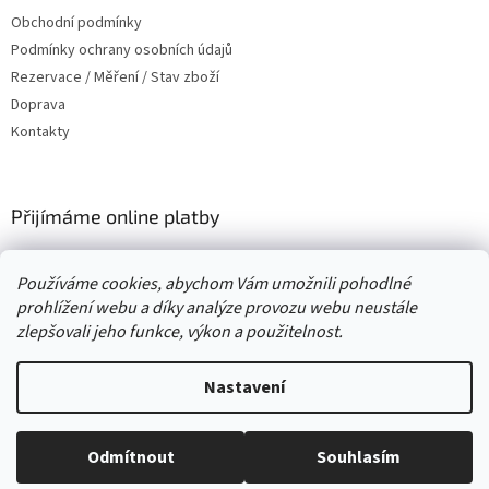
t
Obchodní podmínky
í
Podmínky ochrany osobních údajů
Rezervace / Měření / Stav zboží
Doprava
Kontakty
Přijímáme online platby
Používáme cookies, abychom Vám umožnili pohodlné
prohlížení webu a díky analýze provozu webu neustále
zlepšovali jeho funkce, výkon a použitelnost.
Vytvořil Shoptet
Nastavení
Copyright 2026
. Všechna práva
Second hand online AXEL
vyhrazena.
Upravit nastavení cookies
Odmítnout
Souhlasím