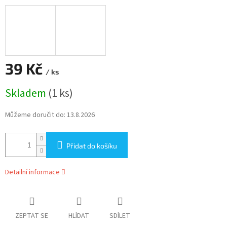
39 Kč
/ ks
Měrná
Skladem
(1 ks)
cena:
Můžeme doručit do:
13.8.2026
Přidat do košíku
Detailní informace
ZEPTAT SE
HLÍDAT
SDÍLET