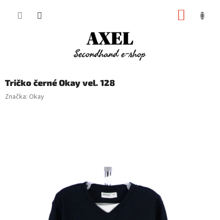
Přejít
NÁKUP
na
obsah
KOŠÍK
Tričko černé Okay vel. 128
Značka:
Okay