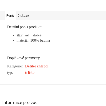
Popis
Diskuze
Detailní popis produktu
stav:
velmi dobrý
materiál: 100% bavlna
Doplňkové parametry
Kategorie
:
Dětské chlapci
typ
:
tričko
Z
á
p
a
Informace pro vás