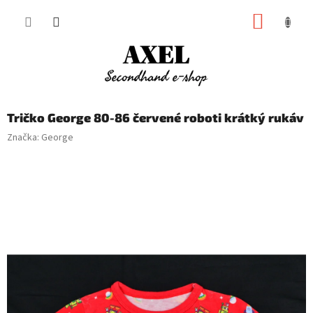
Přejít
NÁKUP
na
obsah
KOŠÍK
Tričko George 80-86 červené roboti krátký rukáv
Značka:
George