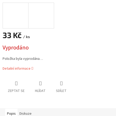
33 Kč
/ ks
Měrná
Vyprodáno
cena:
Položka byla vyprodána…
Detailní informace
ZEPTAT SE
HLÍDAT
SDÍLET
Popis
Diskuze