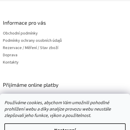
Z
á
p
a
Informace pro vás
t
Obchodní podmínky
í
Podmínky ochrany osobních údajů
Rezervace / Měření / Stav zboží
Doprava
Kontakty
Přijímáme online platby
Používáme cookies, abychom Vám umožnili pohodlné
prohlížení webu a díky analýze provozu webu neustále
zlepšovali jeho funkce, výkon a použitelnost.
Vytvořil Shoptet