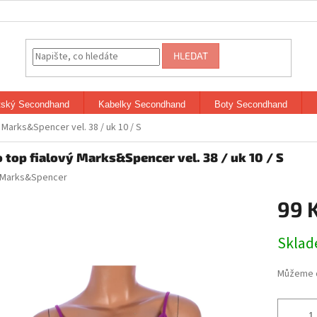
HLEDAT
tský Secondhand
Kabelky Secondhand
Boty Secondhand
 Marks&Spencer vel. 38 / uk 10 / S
o top fialový Marks&Spencer vel. 38 / uk 10 / S
Marks&Spencer
99 
Měrná
Skla
cena:
Můžeme d