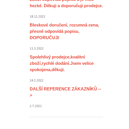
hezké. Děkuji a doporučuji prodejce.
18.11.2022
Bleskové doručení, rozumná cena,
přesně odpovídá popisu,
DOPORUČUJI
11.3.2022
Spolehlivý prodejce,kvalitní
zboží,rychlé dodání.Jsem velice
spokojena,děkuji.
24.2.2022
DALŠÍ REFERENCE ZÁKAZNÍKŮ --
>
2.7.2021