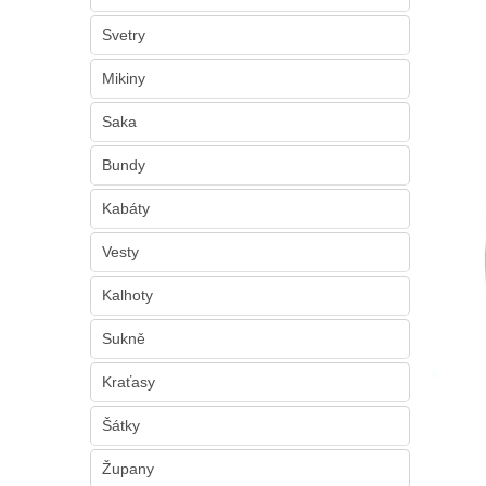
n
e
Svetry
l
Mikiny
Saka
Bundy
Kabáty
Vesty
Kalhoty
Sukně
Kraťasy
Šátky
Župany