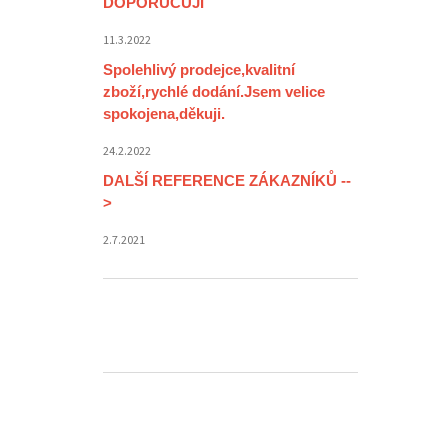
DOPORUČUJI
11.3.2022
Spolehlivý prodejce,kvalitní
zboží,rychlé dodání.Jsem velice
spokojena,děkuji.
24.2.2022
DALŠÍ REFERENCE ZÁKAZNÍKŮ --
>
2.7.2021