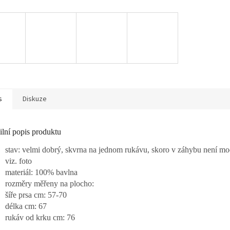
s
Diskuze
ilní popis produktu
stav: velmi dobrý, skvrna na jednom rukávu, skoro v záhybu není moc
viz. foto
materiál: 100% bavlna
rozměry měřeny na plocho:
šíře prsa cm: 57-70
délka cm: 67
rukáv od krku cm: 76