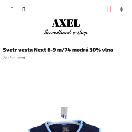
Přejít
NÁKUP
na
obsah
KOŠÍK
Svetr vesta Next 6-9 m/74 modrá 30% vlna
Značka:
Next