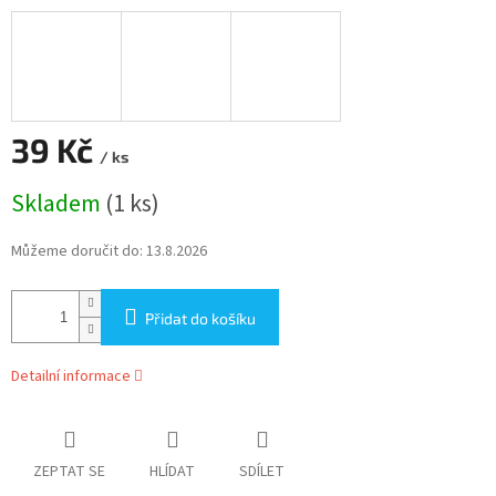
39 Kč
/ ks
Měrná
Skladem
(1 ks)
cena:
Můžeme doručit do:
13.8.2026
Přidat do košíku
Detailní informace
ZEPTAT SE
HLÍDAT
SDÍLET