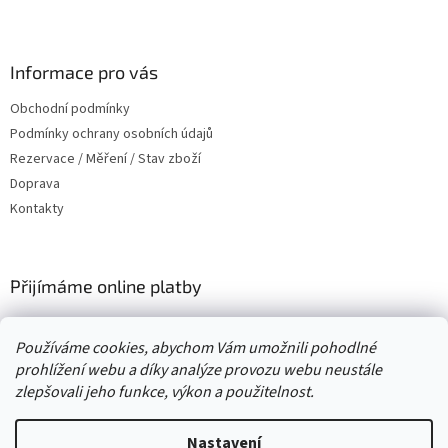
Z
á
p
a
Informace pro vás
t
Obchodní podmínky
í
Podmínky ochrany osobních údajů
Rezervace / Měření / Stav zboží
Doprava
Kontakty
Přijímáme online platby
Používáme cookies, abychom Vám umožnili pohodlné
prohlížení webu a díky analýze provozu webu neustále
zlepšovali jeho funkce, výkon a použitelnost.
Vytvořil Shoptet
Nastavení